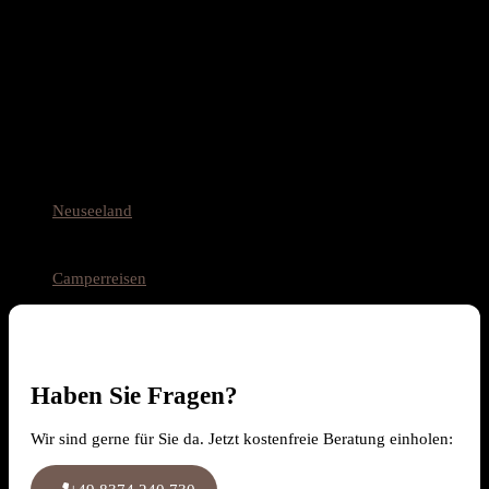
Christchurch (oder Queenstown)
Ende
Queenstown (oder Christchurch)
Termine
ganzjährig
Reiseziele
Neuseeland
Reiseart
Camperreisen
Haben Sie Fragen?
Wir sind gerne für Sie da. Jetzt kostenfreie Beratung einholen: