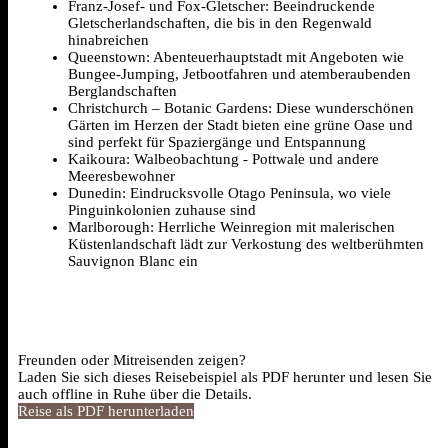
Franz-Josef- und Fox-Gletscher: Beeindruckende
Gletscherlandschaften, die bis in den Regenwald
hinabreichen
Queenstown: Abenteuerhauptstadt mit Angeboten wie
Bungee-Jumping, Jetbootfahren und atemberaubenden
Berglandschaften
Christchurch – Botanic Gardens: Diese wunderschönen
Gärten im Herzen der Stadt bieten eine grüne Oase und
sind perfekt für Spaziergänge und Entspannung
Kaikoura: Walbeobachtung - Pottwale und andere
Meeresbewohner
Dunedin: Eindrucksvolle Otago Peninsula, wo viele
Pinguinkolonien zuhause sind
Marlborough: Herrliche Weinregion mit malerischen
Küstenlandschaft lädt zur Verkostung des weltberühmten
Sauvignon Blanc ein
Freunden oder Mitreisenden zeigen?
Laden Sie sich dieses Reisebeispiel als PDF herunter und lesen Sie
auch offline in Ruhe über die Details.
Reise als PDF herunterladen