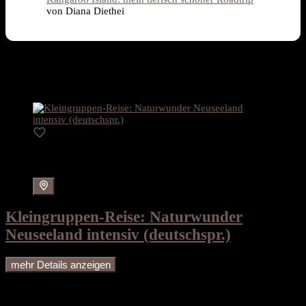
von Diana Diethei
Ähnliche Reisen, die Ihnen gefallen
könnten:
Karte
Kleingruppen-Reise: Naturwunder
Neuseeland intensiv (deutschspr.)
mehr Details anzeigen
22 Tage voller Naturerlebnisse! Entdecken Sie die atemberaubenden
Landschaften Neuseelands hautnah auf dieser Kleingruppenreise, die
Ihnen nicht nur spektakuläre Naturwunder, sondern auch die