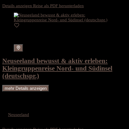
10.619€
Details anzeigen
Reise als PDF herunterladen
Karte
Neuseeland bewusst & aktiv erleben:
Kleingruppenreise Nord- und Südinsel
(deutschspr.)
mehr Details anzeigen
Neuseeland intensiv erleben – 23-tägige Kleingruppenreise durch
atemberaubende Landschaften: Neuseeland hautnah erleben –
Diese 23-tägige Kleingruppenreise führt durch die spektakulärsten
Regionen des Landes und ermöglicht ein bewusstes, nachhaltiges...
Neuseeland
Dauer
23 Tage
6.149€