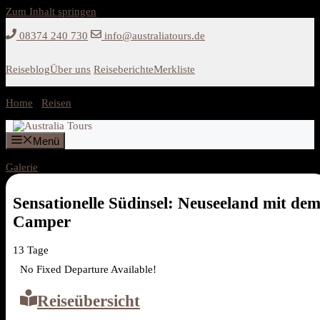
Zum Inhalt springen
08374 240 730
info@australiatours.de
Reiseblog
Über uns
Reiseberichte
Merkliste
Home
/
Reisen
/
Sensationelle Südinsel: Neuseeland mit dem Camper
Menü
Galerie
Sensationelle Südinsel: Neuseeland mit de
Camper
13
Tage
No Fixed Departure Available!
Reiseübersicht