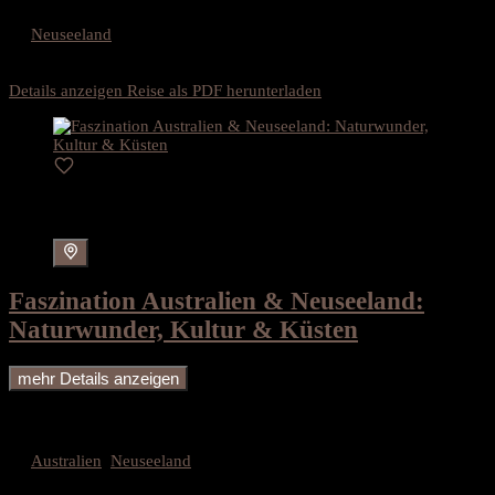
herzliche Gastfreundschaft...
Neuseeland
Dauer
22 Tage
5.579€
Details anzeigen
Reise als PDF herunterladen
Karte
Faszination Australien & Neuseeland:
Naturwunder, Kultur & Küsten
mehr Details anzeigen
Begeben Sie sich auf eine unvergessliche 5-wöchige Busreise durch
die faszinierende Welt von Australien und Neuseeland – zwei Länder
voller Kontraste, Naturwunder und kultureller Highlights....
Australien
,
Neuseeland
1-14 Personen
Dauer
35 Tage