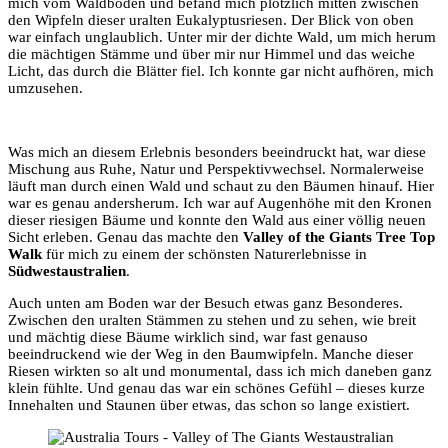
mich vom Waldboden und befand mich plötzlich mitten zwischen
den Wipfeln dieser uralten Eukalyptusriesen. Der Blick von oben
war einfach unglaublich. Unter mir der dichte Wald, um mich herum
die mächtigen Stämme und über mir nur Himmel und das weiche
Licht, das durch die Blätter fiel. Ich konnte gar nicht aufhören, mich
umzusehen.
Was mich an diesem Erlebnis besonders beeindruckt hat, war diese
Mischung aus Ruhe, Natur und Perspektivwechsel. Normalerweise
läuft man durch einen Wald und schaut zu den Bäumen hinauf. Hier
war es genau andersherum. Ich war auf Augenhöhe mit den Kronen
dieser riesigen Bäume und konnte den Wald aus einer völlig neuen
Sicht erleben. Genau das machte den
Valley of the Giants Tree Top
Walk
für mich zu einem der schönsten Naturerlebnisse in
Südwestaustralien
.
Auch unten am Boden war der Besuch etwas ganz Besonderes.
Zwischen den uralten Stämmen zu stehen und zu sehen, wie breit
und mächtig diese Bäume wirklich sind, war fast genauso
beeindruckend wie der Weg in den Baumwipfeln. Manche dieser
Riesen wirkten so alt und monumental, dass ich mich daneben ganz
klein fühlte. Und genau das war ein schönes Gefühl – dieses kurze
Innehalten und Staunen über etwas, das schon so lange existiert.